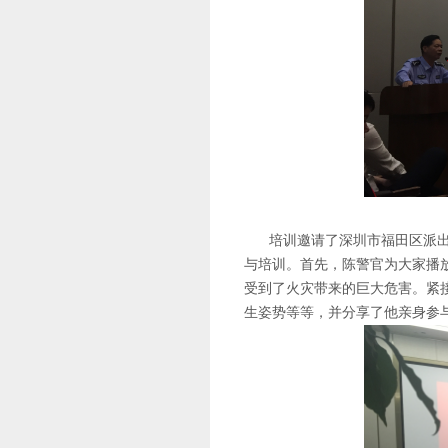
培训邀请了深圳市福田区派
与培训。首先，陈警官为大家播
受到了火灾带来的巨大危害。紧
生姿势等等，并分享了他亲身参